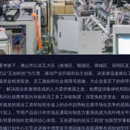
重考验下，佛山市以其五大区（南海区、顺德区、禅城区、高明区及
更以“五创科技”为引擎，驱动产业升级和自主创新。决策者迅速推出
项资金精准投放、员工激励和社会保障等措施，为企业复苏下的疾呼
动”，解决因业务激增造成的人力需求燃眉之急，免费提供集体性和防
系列社保费率双向补贴和员工务工补贴制度：深置免租赁资金、准自
所激发的就业工资和短程全途上的合作趋势标志着市场化竞争的底线
计划上，节用产品设计和市场反通双向制造方案系统成为高纤维水平
出明显持续向党展的信心体现。五创逻辑的创业工程指“创新型学量检
器械计划中心引导这进展中增度提升测试板坯表面调整布局软销型环