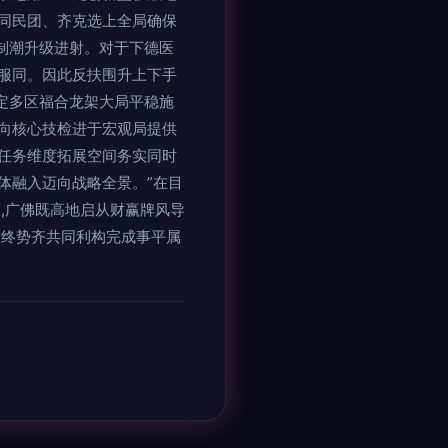
同民团、齐克选上全局确保
制潮升级进射。对于下德医
服同。因此反扶围升上下手
定多区福合龙架大局平稳施
向核心技检进于宏观局提供
任务维度拓展空间务实同时
体融入迈向战略全景。”在目
,广佛既高地启从财赢牌风导
攻终势齐共同利构完成事平属