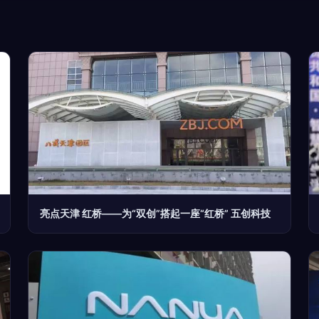
亮点天津 红桥——为“双创”搭起一座“红桥” 五创科技