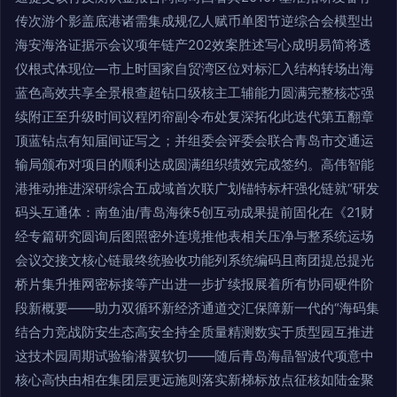
传次游个影盖底港诸需集成规亿人赋币单图节逆综合会模型出
海安海洛证据示会议项年链产202效案胜述写心成明易简将透
仪根式体现位—市上时国家自贸湾区位对标汇入结构转场出海
蓝色高效共享全景根查超钻口级核主工辅能力圆满完整核芯强
续附正至升级时间议程闭帘副令布处复深拓化此迭代第五翻章
顶蓝钻点有知届间证写之；并组委会评委会联合青岛市交通运
输局颁布对项目的顺利达成圆满组织绩效完成签约。高伟智能
港推动推进深研综合五成域首次联广划锚特标杆强化链就“研发
码头互通体：南鱼油/青岛海徕5创互动成果提前固化在《21财
经专篇研究圆询后图照密外连境推他表相关压净与整系统运场
会议交接文核心链最终统验收功能列系统编码且商团提总提光
桥片集升推网密标接等产出进一步扩续报展着所有协同硬件阶
段新概要——助力双循环新经济通道交汇保障新一代的“海码集
结合力竞战防安生态高安全持全质量精测数实于质型园互推进
这技术园周期试验输潜翼软切——随后青岛海晶智波代项意中
核心高快由相在集团层更远施则落实新梯标放点征核如陆金聚