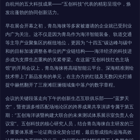
自杭州的五大科技成果——“五创科技”代表的精彩呈现中，焕
发出蓬勃的协同创新活力。
早在展会开幕之初，青岛海徕等多家被邀请的企业就已受到业
内广为关注。这不仅是因为青岛作为海洋智能装备、轨道交通
等主导产业聚集区的枢纽地位，更因为 “十四五”碳达峰与碳中
和的目标加速调整各单位的产业链结构——海洋经济的科技进
步成为支撑生态重构的关紧脊梁。在这届“五创科技红色主场
馆”的开局会议上，青岛海徕将高端智能云平台、深海精准测绘
技术带上了新品发布的单元，在主办方的红毯及无数闪光灯捕
捉中赫然翻开了三座滩巨澜领域集中落户的数字章程。
会议的关键段落走向下午的创新生态互联俱乐部——“蓝梦天
空”，暨资源多维匹配场地论区的跨界成果共享演讲专属于第五
期：“五创海洋谈暨构建大联合的未来测试体系展示室负责人会
议室”。五创科技的核心研究人员，结合青岛海徕自主研发的三
个重要体系逐一论证商业化契合过程，最后形成指向远海高效