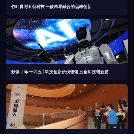
竹叶青与五创科技 一款跨界融合的品味创新
影像回眸·十四五 | 科技创新步伐铿锵 五创科技谱新篇